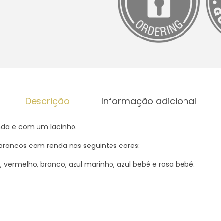
e
d
e
B
a
b
e
Descrição
Informação adicional
t
e
nda e com um lacinho.
p
brancos com renda nas seguintes cores:
i
q
a, vermelho, branco, azul marinho, azul bebé e rosa bebé.
u
e
t
c