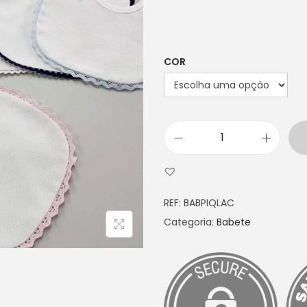
COR
Q
u
a
REF:
BABPIQLAC
n
Categoria:
Babete
t
i
d
a
d