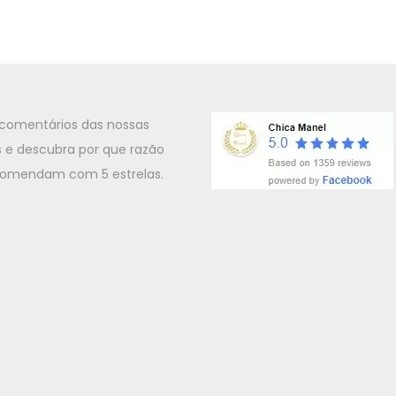
o
m
r
e
n
 comentários das nossas
d
s e descubra por que razão
a
comendam com 5 estrelas.