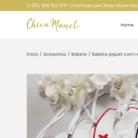
(+351) 966 102 579* Chamada para Rede Móvel Nac
Home
S
S
k
k
i
i
Início
/
Acessórios
/
Babete
/
Babete piquet com 
p
p
t
t
o
o
n
c
a
o
v
n
i
t
g
e
a
n
t
t