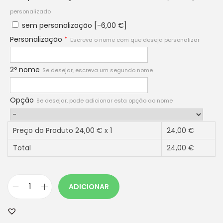
personalizado
sem personalização
[-6,00 €]
Personalização
*
Escreva o nome com que deseja personalizar
2º nome
Se desejar, escreva um segundo nome
Opção
Se desejar, pode adicionar esta opção ao nome
Preço do Produto
24,00
€ x 1
24,00
€
Total
24,00
€
ADICIONAR
Q
u
a