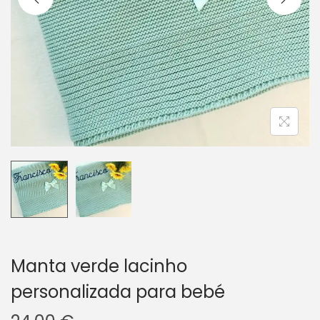
i
o
n
Manta verde lacinho
personalizada para bebé