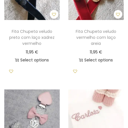
a
l
i
z
Fita Chupeta veludo
Fita Chupeta veludo
preto com laço xadrez
vermelho com laço
a
vermelho
areia
d
11,95
€
11,95
€
a
Select options
Select options
p
a
r
a
b
e
b
é