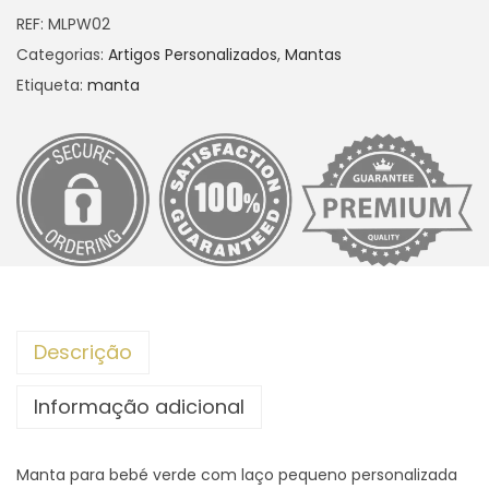
REF:
MLPW02
n
Categorias:
Artigos Personalizados
,
Mantas
t
Etiqueta:
manta
i
d
a
d
e
d
e
M
a
Descrição
n
t
Informação adicional
a
v
Manta para bebé verde com laço pequeno personalizada
e