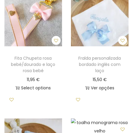
u
c
t
h
a
s
m
Fita Chupeta rosa
Fralda personalizada
u
bebé/dourado e laço
bordado inglês com
l
rosa bebé
laço
t
11,95
€
15,50
€
i
Select options
Ver opções
p
T
l
h
e
i
v
s
a
p