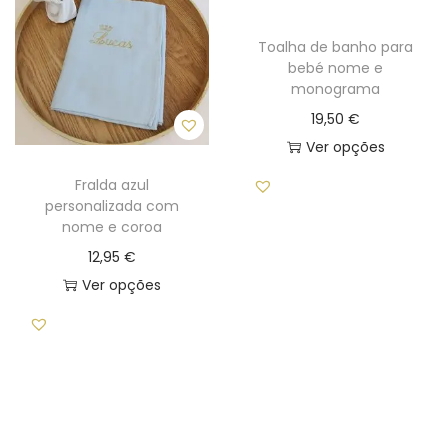
r
r
i
o
Toalha de banho para
a
bebé nome e
d
n
monograma
u
t
19,50
€
c
s
Ver opções
t
.
T
h
Fralda azul
T
h
personalizada com
a
h
nome e coroa
i
s
e
12,95
€
s
m
o
Ver opções
p
u
p
T
r
l
t
h
o
t
i
i
d
i
o
s
u
p
n
p
c
l