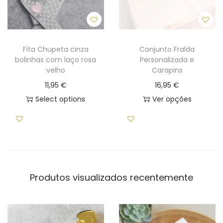
Fita Chupeta cinza
Conjunto Fralda
bolinhas com laço rosa
Personalizada e
velho
Carapins
11,95
€
16,95
€
Select options
Ver opções
T
h
i
s
p
Produtos visualizados recentemente
r
o
d