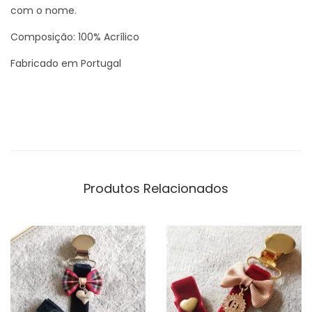
com o nome.
r
d
Composição: 100% Acrílico
e
Fabricado em Portugal
l
a
c
i
n
h
Produtos Relacionados
o
p
e
r
s
o
n