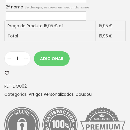
2º nome
Se desejar, escreva um segundo nome
Preço do Produto
15,95
€ x 1
15,95
€
Total
15,95
€
ADICIONAR
Q
u
a
REF:
DOU02
n
Categorias:
Artigos Personalizados
,
Doudou
t
i
d
a
d