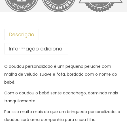
e
d
e
D
Descrição
o
u
Informação adicional
d
o
O doudou personalizado é um pequeno peluche com
u
malha de veludo, suave e fofa, bordado com o nome do
p
bebé.
e
r
Com o doudou o bebé sente aconchego, dormindo mais
s
tranquilamente.
o
Por isso muito mais do que um brinquedo personalizado, o
n
doudou será uma companhia para o seu filho.
a