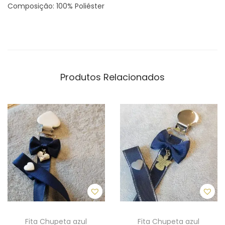
Composição: 100% Poliéster
l
i
z
a
d
Produtos Relacionados
o
a
z
u
l
b
e
b
é
Fita Chupeta azul
Fita Chupeta azul