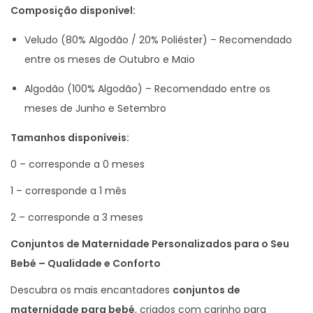
Composição disponível:
d
a
Veludo (80% Algodão / 20% Poliéster) – Recomendado
d
entre os meses de Outubro e Maio
e
Algodão (100% Algodão) – Recomendado entre os
P
meses de Junho e Setembro
e
r
Tamanhos disponíveis:
s
0 – corresponde a 0 meses
o
1 – corresponde a 1 mês
n
a
2 – corresponde a 3 meses
l
Conjuntos de Maternidade Personalizados para o Seu
i
Bebé – Qualidade e Conforto
z
Descubra os mais encantadores
conjuntos de
a
maternidade para bebé
, criados com carinho para
d