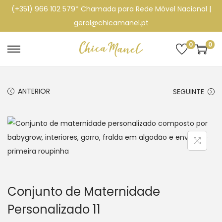
(+351) 966 102 579* Chamada para Rede Móvel Nacional |
geral@chicamanel.pt
0
0
S
S
k
k
i
i
ANTERIOR
SEGUINTE
p
p
t
t
o
o
n
c
a
o
v
n
i
t
Conjunto de Maternidade
g
e
Personalizado 11
a
n
t
t