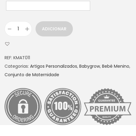
ADICIONAR
Q
u
a
REF:
KMAT011
n
Categorias:
Artigos Personalizados
,
Babygrow
,
Bebé Menino
,
t
Conjunto de Maternidade
i
d
a
d
e
d
e
C