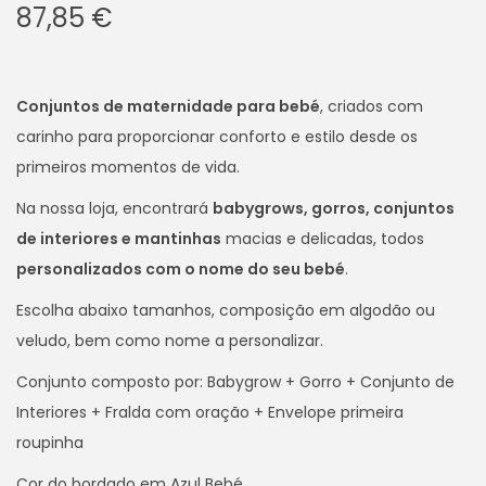
87,85
€
i
o
n
Conjuntos de maternidade para bebé
, criados com
carinho para proporcionar conforto e estilo desde os
primeiros momentos de vida.
Na nossa loja, encontrará
babygrows, gorros, conjuntos
de interiores e mantinhas
macias e delicadas, todos
personalizados com o nome do seu bebé
.
Escolha abaixo tamanhos, composição em algodão ou
veludo, bem como nome a personalizar.
Conjunto composto por: Babygrow + Gorro + Conjunto de
Interiores + Fralda com oração + Envelope primeira
roupinha
Cor do bordado em Azul Bebé