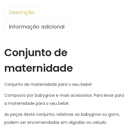
o
Descrição
n
j
Informação adicional
u
n
t
Conjunto de
o
d
maternidade
e
M
Conjunto de maternidade para o seu bebé!
a
Composto por babygrow e mais acessórios. Para levar para
t
a maternidade para o seu bebé.
e
r
As peças deste conjunto, relativas ao babygrow ou gorro,
n
podem ser encomendadas em algodão ou veludo.
i