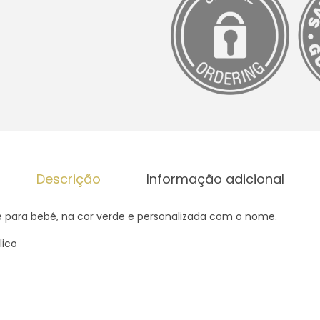
a
d
e
d
e
M
a
n
t
Descrição
Informação adicional
a
p
e para bebé, na cor verde e personalizada com o nome.
o
lico
l
a
r
v