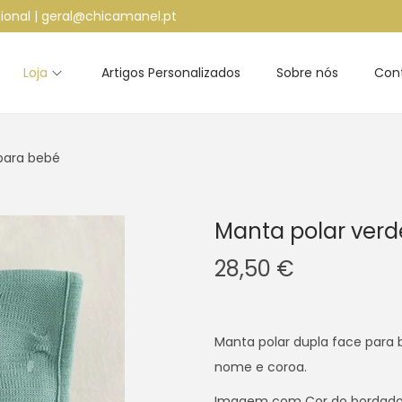
ional | geral@chicamanel.pt
Loja
Artigos Personalizados
Sobre nós
Con
 para bebé
Manta polar verd
28,50
€
Manta polar dupla face para 
nome e coroa.
Imagem com Cor do bordado 