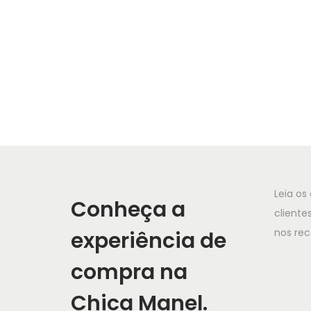
Leia os
Conheça a
cliente
nos re
experiência de
compra na
Chica Manel.