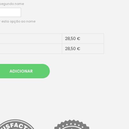
m segundo nome
ar esta opção ao nome
28,50
€
28,50
€
ADICIONAR