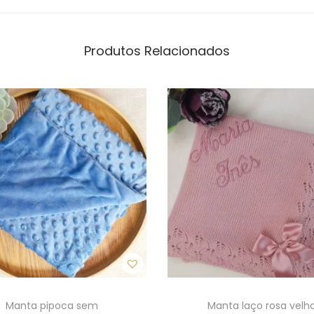
e
r
d
Produtos Relacionados
e
p
e
r
s
o
n
a
l
i
z
a
d
Manta pipoca sem
Manta laço rosa velh