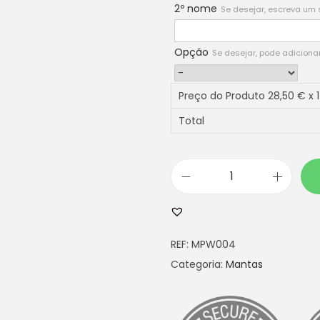
2º nome
Se desejar, escreva u
Opção
Se desejar, pode adicion
Preço do Produto
28,50
€ x 1
Total
Q
u
a
REF:
MPW004
n
Categoria:
Mantas
t
i
d