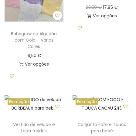
O
O
23,50
€
17,95
€
i
p
p
Ver opções
o
T
r
r
n
h
e
e
Babygrow de Algodão
com Gola – Várias
i
ç
ç
Cores
s
o
o
16,50
€
p
o
a
Ver opções
r
r
t
T
o
i
u
h
d
g
a
i
u
i
l
s
c
n
é
Promoção
Promoção
p
t
a
:
r
h
l
1
o
Vestido de veludo e
Conjunto Fofo e Touca
a
e
7
tapa fraldas
para bebé
d
s
r
,