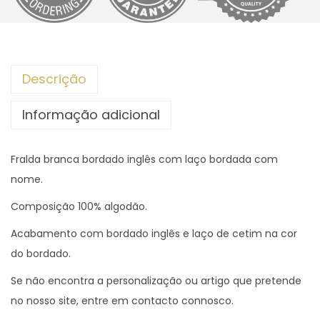
d
e
F
r
Descrição
a
l
Informação adicional
d
a
Fralda branca bordado inglês com laço bordada com
b
nome.
r
a
Composição 100% algodão.
n
Acabamento com bordado inglês e laço de cetim na cor
c
do bordado.
a
Se não encontra a personalização ou artigo que pretende
b
no nosso site, entre em contacto connosco.
o