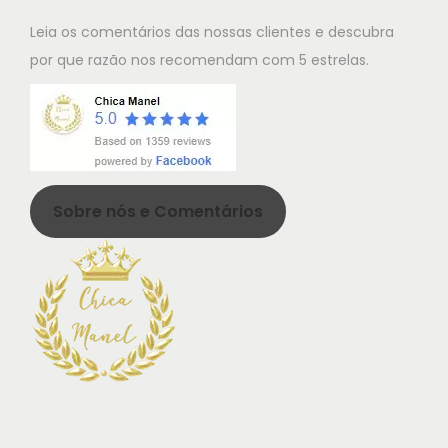
.
Leia os comentários das nossas clientes e descubra
T
por que razão nos recomendam com 5 estrelas.
h
e
o
p
t
Sobre nós e Comentários
i
o
n
s
m
a
y
b
e