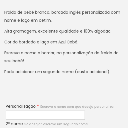
i
Fralda de bebé branca, bordado inglês personalizada com
o
nome e laço em cetim.
n
Alta gramagem, excelente qualidade e 100% algodão.
Cor do bordado e laço em Azul Bebé.
Escreva o nome a bordar, na personalização da fralda do
seu bebé!
Pode adicionar um segundo nome (custo adicional).
Personalização
*
Escreva o nome com que deseja personalizar
2º nome
Se desejar, escreva um segundo nome