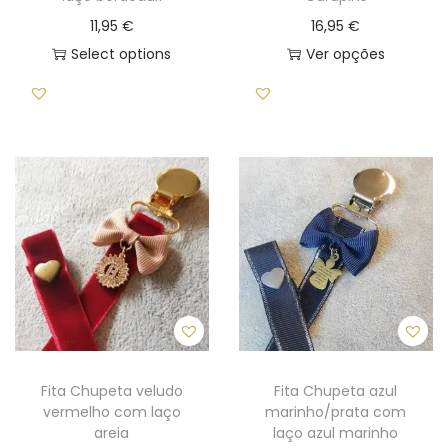
ç
11,95
€
16,95
€
o
Select options
Ver opções
p
T
e
h
r
i
s
s
o
p
n
r
a
o
l
d
i
u
z
c
a
t
d
h
Fita Chupeta veludo
Fita Chupeta azul
a
vermelho com laço
marinho/prata com
a
areia
laço azul marinho
s