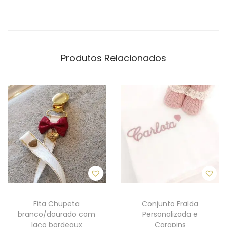
r
d
a
d
Produtos Relacionados
o
i
n
g
l
ê
s
c
o
m
l
Fita Chupeta
Conjunto Fralda
branco/dourado com
Personalizada e
a
laço bordeaux
Carapins