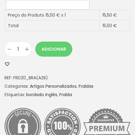
Preço do Produto
15,50
€ x 1
15,50
€
Total
15,50
€
ADICIONAR
Q
u
a
REF:
FRD20_BRA(AZB)
n
Categorias:
Artigos Personalizados
,
Fraldas
t
Etiquetas:
bordado inglês
,
Fralda
i
d
a
d
e