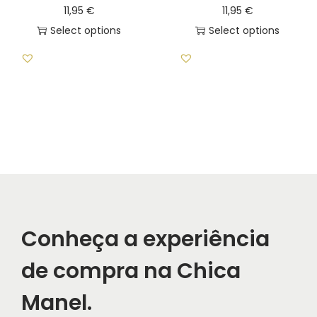
11,95
€
11,95
€
m
Select options
Select options
u
l
t
i
p
l
e
v
a
r
Conheça a experiência
i
a
de compra na Chica
n
Manel.
t
s