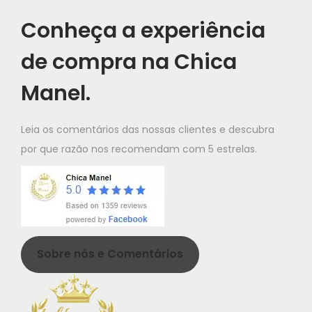
m
c
u
Conheça a experiência
t
l
de compra na Chica
h
t
a
i
Manel.
s
p
m
l
Leia os comentários das nossas clientes e descubra
u
e
por que razão nos recomendam com 5 estrelas.
l
v
t
a
i
r
p
i
l
a
Sobre nós e Comentários
e
n
v
t
a
s
r