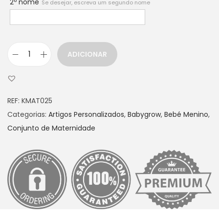
2º nome
Se desejar, escreva um segundo nome
ADICIONAR
Q
u
a
REF:
KMAT025
n
Categorias:
Artigos Personalizados
,
Babygrow
,
Bebé Menino
,
t
Conjunto de Maternidade
i
d
a
d
e
d
e