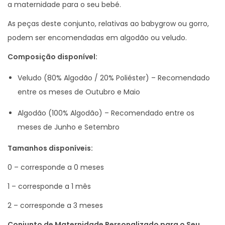
a maternidade para o seu bebé.
i
d
As peças deste conjunto, relativas ao babygrow ou gorro,
a
podem ser encomendadas em algodão ou veludo.
d
Composição disponível:
e
M
Veludo (80% Algodão / 20% Poliéster) – Recomendado
e
entre os meses de Outubro e Maio
n
Algodão (100% Algodão) – Recomendado entre os
i
meses de Junho e Setembro
n
o
Tamanhos disponíveis:
P
0 – corresponde a 0 meses
e
1 – corresponde a 1 mês
r
s
2 – corresponde a 3 meses
o
Conjunto de Maternidade Personalizado para o Seu