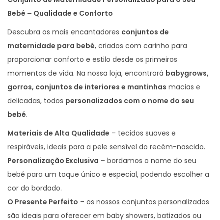
n
Bebé – Qualidade e Conforto
a
Descubra os mais encantadores
conjuntos de
l
maternidade para bebé
, criados com carinho para
i
proporcionar conforto e estilo desde os primeiros
z
momentos de vida. Na nossa loja, encontrará
babygrows,
a
gorros, conjuntos de interiores e mantinhas
macias e
d
delicadas, todos
personalizados com o nome do seu
o
bebé
.
Materiais de Alta Qualidade
– tecidos suaves e
respiráveis, ideais para a pele sensível do recém-nascido.
Personalização Exclusiva
– bordamos o nome do seu
bebé para um toque único e especial, podendo escolher a
cor do bordado.
O Presente Perfeito
– os nossos conjuntos personalizados
são ideais para oferecer em baby showers, batizados ou