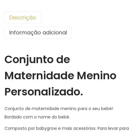
C
o
Descrição
n
j
Informação adicional
u
n
t
Conjunto de
o
d
Maternidade Menino
e
Personalizado.
M
a
t
Conjunto de maternidade menino para o seu bebé!
e
Bordado com o nome do bebé.
r
Composto por babygrow e mais acessórios. Para levar para
n