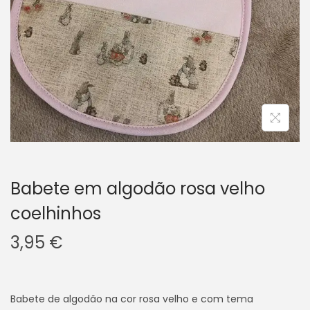
i
o
n
Babete em algodão rosa velho
coelhinhos
3,95
€
Babete de algodão na cor rosa velho e com tema