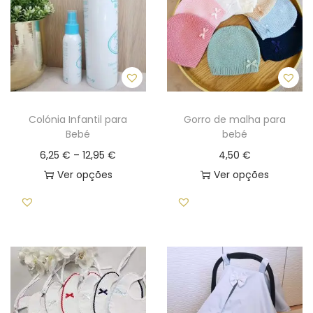
Colónia Infantil para
Gorro de malha para
Bebé
bebé
P
6,25
€
–
12,95
€
4,50
€
r
Ver opções
Ver opções
T
i
T
h
c
h
i
e
i
s
r
s
p
a
p
r
n
r
o
g
o