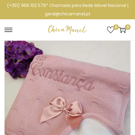
(+351) 966 102 579* Chamada para Rede Móvel Nacional |
geral@chicamanel.pt
0
0