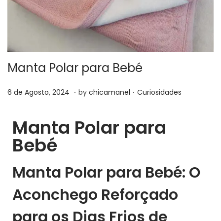
Manta Polar para Bebé
.
.
P
7
P
6 de Agosto, 2024
by
chicamanel
Curiosidades
o
d
o
s
e
s
Manta Polar para
t
A
t
Bebé
e
g
e
d
o
d
Manta Polar para Bebé:
O
o
s
i
n
t
n
Aconchego Reforçado
o
para os Dias Frios de
,