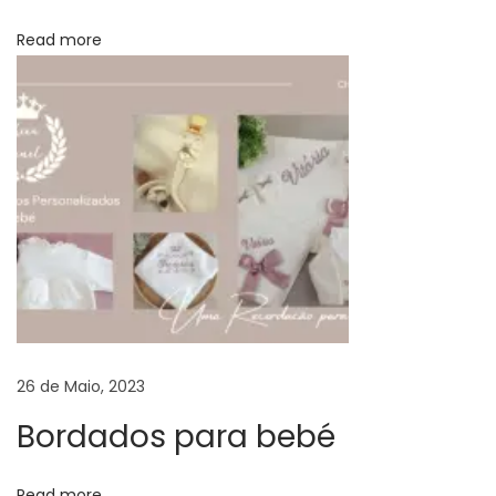
e
b
Read more
é
F
r
a
l
d
a
c
o
m
M
26 de Maio, 2023
e
Bordados para bebé
n
s
Read more