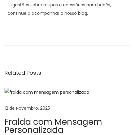
sugestões sobre roupas e acessórios para bebés,
continue a acompanhar o nosso blog.
B
o
r
d
a
d
Related Posts
o
s
p
a
12 de Novembro, 2025
r
Fralda com Mensagem
a
Personalizada
b