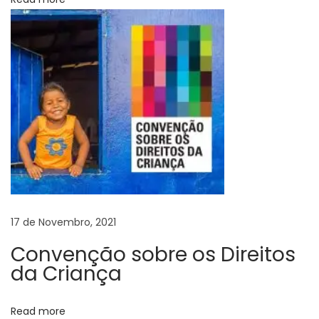
a
g
e
m
P
e
r
s
o
n
a
17 de Novembro, 2021
l
i
Convenção sobre os Direitos
z
da Criança
a
d
Read more