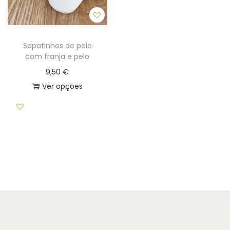
Sapatinhos de pele
com franja e pelo
9,50
€
Ver opções
T
h
i
s
p
r
o
d
u
c