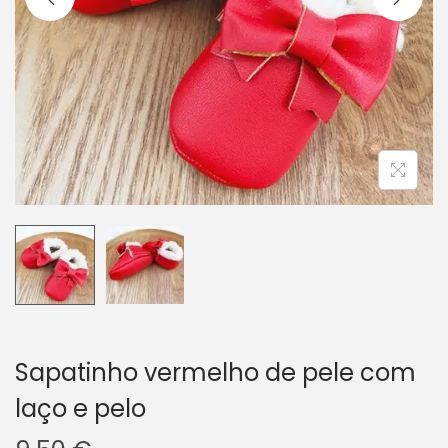
i
o
n
Sapatinho vermelho de pele com
laço e pelo