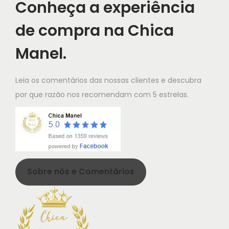
Conheça a experiência
t
de compra na Chica
h
a
Manel.
s
m
Leia os comentários das nossas clientes e descubra
u
por que razão nos recomendam com 5 estrelas.
l
t
i
p
l
Sobre nós e Comentários
e
v
a
r
i