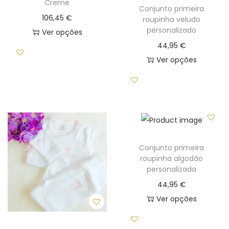
Creme
Conjunto primeira
106,45
€
roupinha veludo
personalizado
Ver opções
44,95
€
T
Ver opções
h
T
i
h
s
i
p
s
r
p
o
r
d
Conjunto primeira
roupinha algodão
o
u
personalizada
d
c
44,95
€
u
t
Ver opções
c
h
T
t
a
h