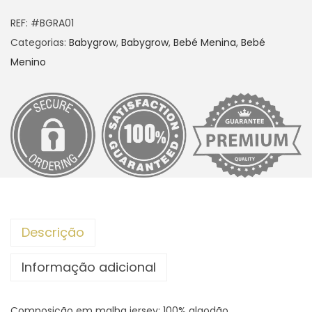
REF:
#BGRA01
Categorias:
Babygrow
,
Babygrow
,
Bebé Menina
,
Bebé
Menino
Descrição
Informação adicional
Composição em malha jersey: 100% algodão