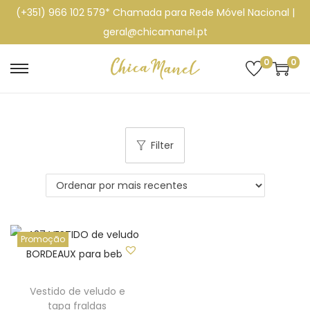
(+351) 966 102 579* Chamada para Rede Móvel Nacional |
geral@chicamanel.pt
0
0
S
S
k
k
i
i
p
p
Filter
t
t
o
o
n
c
a
o
v
n
Promoção
i
t
g
e
a
n
Vestido de veludo e
tapa fraldas
t
t