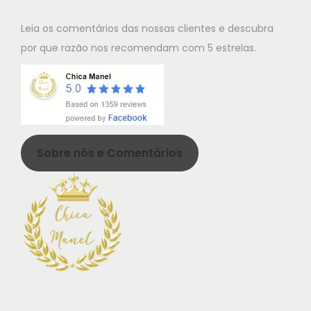
m
a
9
Leia os comentários das nossas clientes e descubra
u
:
5
por que razão nos recomendam com 5 estrelas.
l
2
t
9
€
i
,
.
p
5
l
0
Sobre nós e Comentários
e
v
€
a
.
r
i
a
n
t
s