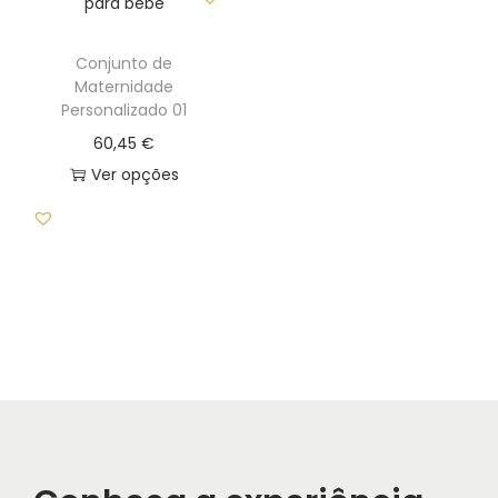
i
o
Conjunto de
Maternidade
n
Personalizado 01
60,45
€
Ver opções
T
h
i
s
p
r
o
d
u
c