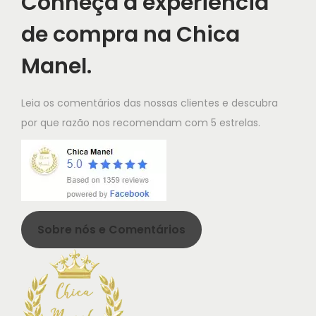
Conheça a experiência
t
de compra na Chica
h
a
Manel.
s
m
Leia os comentários das nossas clientes e descubra
u
por que razão nos recomendam com 5 estrelas.
l
t
i
p
l
Sobre nós e Comentários
e
v
a
r
i