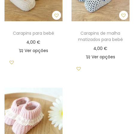
i
o
n
Carapins para bebé
Carapins de malha
matizados para bebé
4,00
€
4,00
€
Ver opções
Ver opções
T
T
h
h
i
i
s
s
p
p
r
r
o
o
d
d
u
u
c