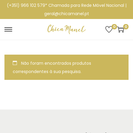
(+351) 966 102 579* Chamada para Rede Móvel Nacional |
geral@chicamanel.pt
0
0
S
S
k
k
i
i
p
p
Não foram encontrados produtos
t
t
correspondentes à sua pesquisa.
o
o
n
c
a
o
v
n
i
t
g
e
a
n
t
t