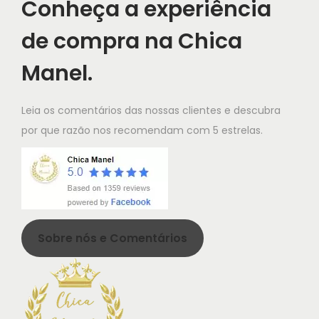
Conheça a experiência
i
de compra na Chica
o
n
Manel.
Leia os comentários das nossas clientes e descubra
por que razão nos recomendam com 5 estrelas.
Sobre nós e Comentários