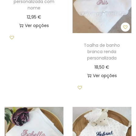
personalizada com
nome
i
o
12,95
€
n
Ver opções
T
h
Toalha de banho
i
branca renda
personalizada
s
18,50
€
p
Ver opções
r
T
o
h
d
i
u
s
c
p
t
r
h
o
a