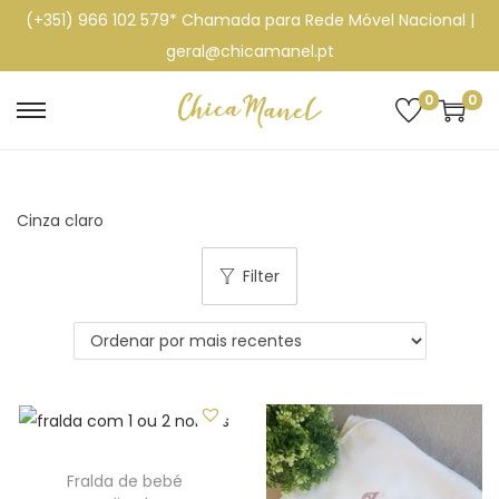
(+351) 966 102 579* Chamada para Rede Móvel Nacional |
geral@chicamanel.pt
0
0
S
S
k
k
i
i
p
p
Cinza claro
t
t
Filter
o
o
n
c
a
o
v
n
i
t
g
e
a
n
Fralda de bebé
t
t