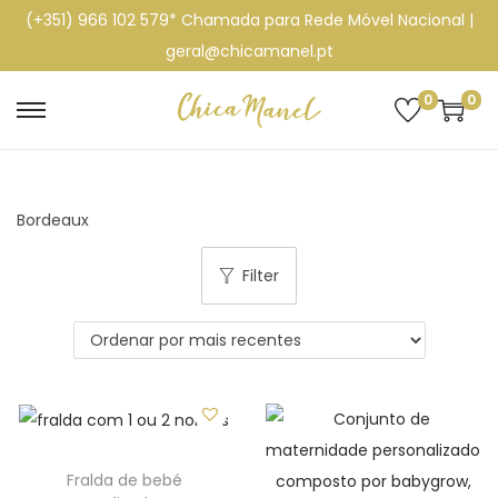
(+351) 966 102 579* Chamada para Rede Móvel Nacional |
geral@chicamanel.pt
0
0
S
S
k
k
i
i
p
p
Bordeaux
t
t
Filter
o
o
n
c
a
o
v
n
i
t
g
e
a
n
Fralda de bebé
t
t