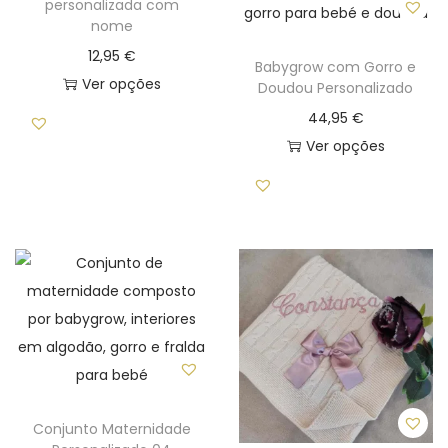
personalizada com
nome
i
o
12,95
€
Babygrow com Gorro e
n
Ver opções
Doudou Personalizado
T
44,95
€
h
Ver opções
i
T
s
h
p
i
r
s
o
p
d
r
u
o
c
d
t
u
h
c
Conjunto Maternidade
a