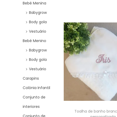
i
Bebé Menina
h
o
Babygrow
i
n
Body gola
s
p
Vestuário
r
Bebé Menino
o
Babygrow
d
Body gola
u
Vestuário
c
t
Carapins
h
Colónia Infantil
a
Conjunto de
s
interiores
m
Toalha de banho bran
Conjunto de
personalizada