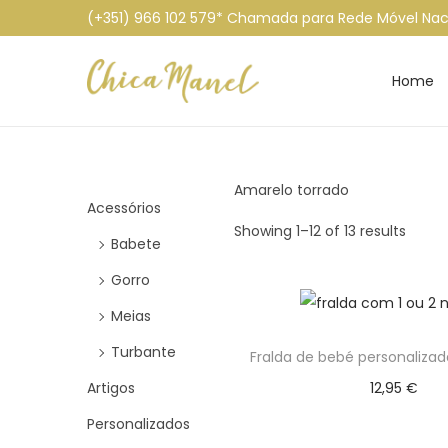
(+351) 966 102 579* Chamada para Rede Móvel Nac
Home
S
S
k
k
i
i
p
p
Amarelo torrado
t
t
Acessórios
Showing
1
–
12
of 13 results
o
o
Babete
n
c
Gorro
a
o
Meias
v
n
i
t
Turbante
Fralda de bebé personaliz
g
e
Artigos
12,95
€
a
n
Ver opções
Personalizados
t
t
T