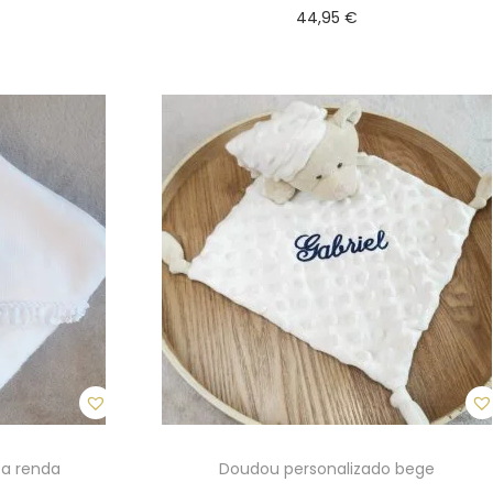
44,95
€
Ver opções
T
h
i
s
p
r
o
d
u
c
t
h
ca renda
Doudou personalizado bege
a